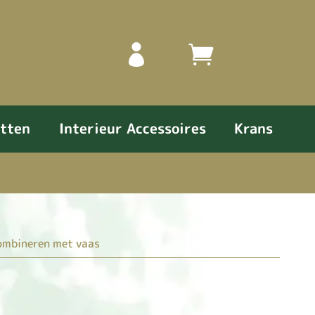
–
–
otten
Interieur Accessoires
Krans
ombineren met vaas