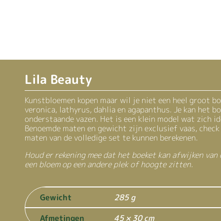
Lila Beauty
Kunstbloemen kopen maar wil je niet een heel groot bo
veronica, lathyrus, dahlia en agapanthus. Je kan het b
onderstaande vazen. Het is een klein model wat zich id
Benoemde maten en gewicht zijn exclusief vaas, check
maten van de volledige set te kunnen berekenen.
Houd er rekening mee dat het boeket kan afwijken van
een bloem op een andere plek of hoogte zitten.
Gewicht
285 g
Afmetingen
45 × 30 cm