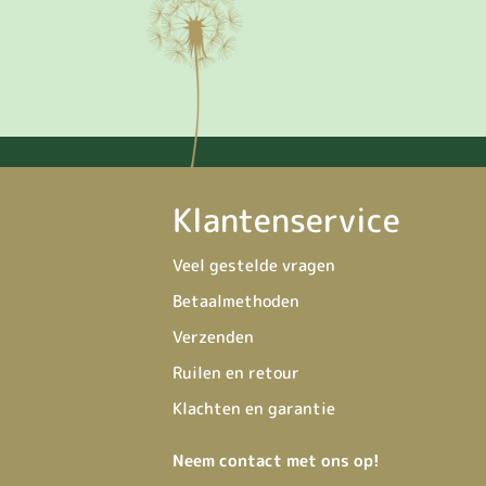
Klantenservice
Veel gestelde vragen
Betaalmethoden
Verzenden
Ruilen en retour
Klachten en garantie
Neem contact met ons op!