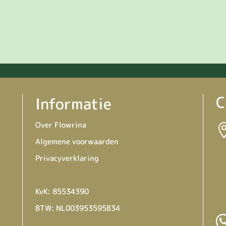
C
Informatie
Over Flowrina
Algemene voorwaarden
Privacyverklaring
KvK: 85534390
BTW: NL003953595B34