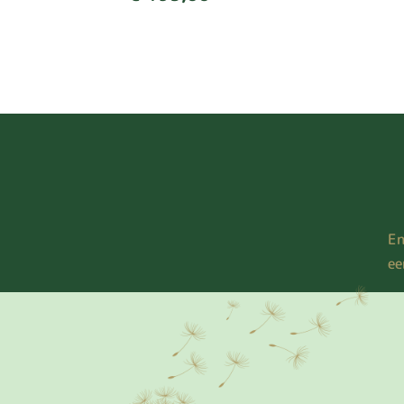
En
ee