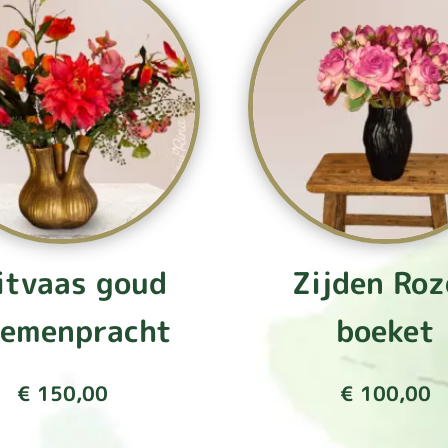
itvaas goud
Zijden Roz
oemenpracht
boeket
€
150,00
€
100,00