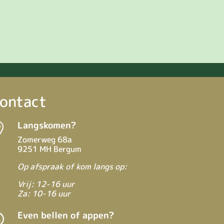
ontact
Langskomen?

Zomerweg 68a
9251 MH Bergum
Op afspraak of kom langs op:
Vrij: 12-16 uur
Za: 10-16 uur
Even bellen of appen?
